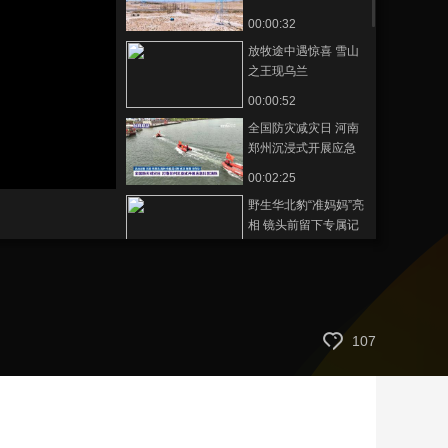
路“关卡”全部打通
00:00:32
藝術
汽車
數智
5G
産業+
放牧途中遇惊喜 雪山
時尚
天氣
才藝
網展
央央好物
之王现乌兰
00:00:52
全国防灾减灾日 河南
郑州沉浸式开展应急
科普演练
00:02:25
野生华北豹“准妈妈”亮
相 镜头前留下专属记
号
00:00:29
误差不到1毫米 4000
吨“大块头”完成空中转
体
00:00:20
107
强县中 逐梦想丨RAP
燃唱甘肃县中青春力
量
00:01:00
西和万亩梯田迎来颜