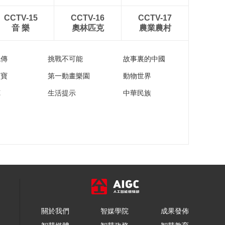
安徽巢湖：百合飘香
产业兴 特色种植促增
CCTV-15
CCTV-16
CCTV-17
收
00:00:39
音 樂
奧林匹克
農業農村
皖美“食”光｜洋芋丸子
一口爽滑满嘴香
流傳
挑戰不可能
故事裏的中國
00:01:32
家寶
第一動畫樂園
動物世界
灵动“入镜”！橙翅噪鹛
现身小陇山
苑
生活提示
中華民族
00:00:21
高原重特大灾害如何
应对？直击这场地震
救援演练
00:00:30
中国消防救援学院面
向公众推出40多项防
灾减灾科普体验项目
00:01:16
甘肃天水：羚牛闯入
小区 多部门紧急营救
關於我們
智媒學院
成果發佈
00:00:37