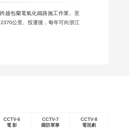
值巅峰！油菜花、麦
浪、碧水的组合太美
00:00:32
成跨越包蘭電氣化鐵路施工作業。至
了
辟谣！近期网传北京
2370公里。投運後，每年可向浙江
蓟马频现？实则主要
是蚜虫
00:00:56
远看成花近看是鸟 动
人“蓝色小精灵”现身四
姑娘山
00:00:36
温馨“同框”！黑鹳“五
口之家”现身祁连山
00:00:39
粉色月季“约定”浪漫上
线 “超长待机”达200天
00:01:08
川悦四季 河谷水杉绿
成荫 满林清风沁初夏
CCTV-6
CCTV-7
CCTV-8
00:00:39
電 影
國防軍事
電視劇