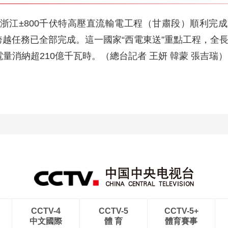
—浙江±800千伏特高壓直流輸電工程（甘肅段）順利完
越任務已全部完成。這一國家“西電東送”重點工程，全長
量消納超210億千瓦時。（總台記者 王妍 韓蒙 張吉瑞）
CCTV-4
CCTV-5
CCTV-5+
中文國際
體 育
體育賽事