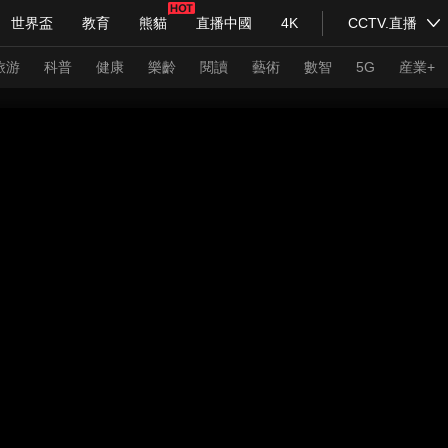
世界盃
教育
熊貓
直播中國
4K
CCTV.直播
式妙語
主持人
下載央視影音
熱解讀
天天學習
旅游
科普
健康
樂齡
閱讀
藝術
數智
5G
産業+
紀錄片網
國家大劇院
大型活動
科技
法治
文娛
人物
公益
圖片
習式妙語
央視快評
央視網評
光華銳評
鋒面
頻道
VR/AR
4K專區
全景新聞
請入列
人生第一次
人生第二次
年冬奧會
CBA
NBA
中超
國足
國際足球
網球
綜
體育江湖
文化體育
冰雪道路
足球道路