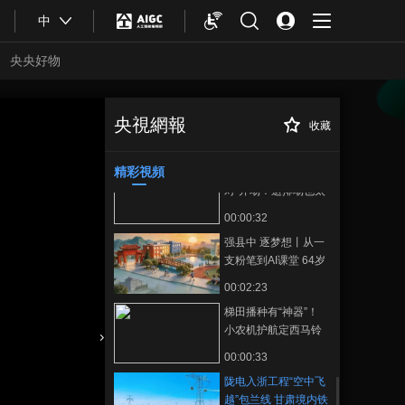
00:00:34
中
食用野生菌 中毒症状
有哪些
央央好物
00:01:46
罕见同框 四川石渠拍
到母豹携幼崽巡山嬉
央視網報
收藏
陇电入浙工程“空中
正在播放
戏
00:00:22
飞越”包兰线 甘肃境内铁路“关
卡”全部打通
精彩視頻
海拔2700米的“土豆派
对”开场！这排场也太
治愈了
00:00:32
强县中 逐梦想丨从一
支粉笔到AI课堂 64岁
老师眼里的县中变化
00:02:23
梯田播种有“神器”！
小农机护航定西马铃
薯种植
合體育
亞冬會
00:00:33
陇电入浙工程“空中飞
越”包兰线 甘肃境内铁