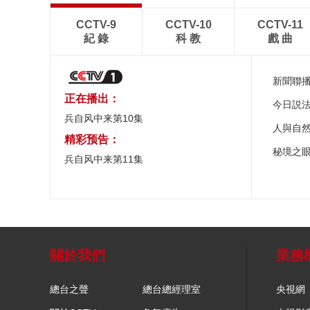
CCTV-9
CCTV-10
CCTV-11
紀 錄
科 教
戲 曲
新聞聯
正在播出：
今日説
兵自风中来第10集
人與自
精彩预告：
秘境之
兵自风中来第11集
關於我們
業務
總台之聲
總台總經理室
央視網