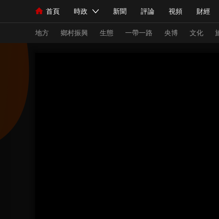
首頁
時政
新聞
評論
視頻
財經
人民領袖習近平
直播
海外頻道
片庫
iPanda
欄目大全
聯播+
English
中國領導人
節目單
Монгол
聽音
央視快評
微視頻
習
地方
鄉村振興
生態
一帶一路
央博
文化
總台春晚
網絡春晚
共産黨員網
秧紀錄
新聞
國內
國際
評論
經濟
軍事
人民領袖習近平
聯播+
熱解讀
天天學習
視頻
小央視頻
小央直播
直播中國
熊貓
現場
前線
比劃
快看
藍海中國
新兵
體育
直播
競猜
2026年世界盃
2026
VIP會員
CCTV奧林匹克頻道
生活體育大會