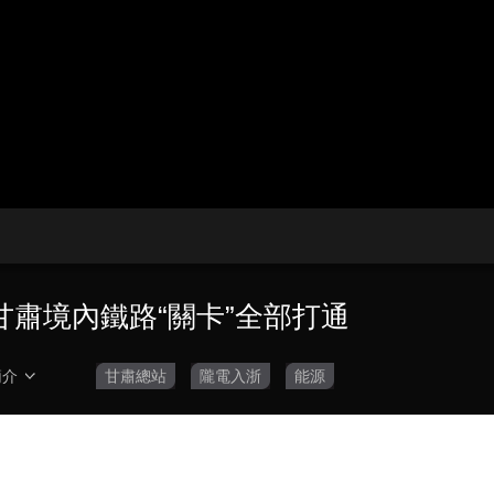
央博
非遺
文化
旅游
科普
健康
樂齡
閱讀
雲起
超級工廠
智敬中國
全民健康
顏選攻略
海洋
收視榜
總台企業白名單
甘肅境內鐵路“關卡”全部打通
簡介
甘肅總站
隴電入浙
能源