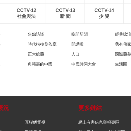
CCTV-12
CCTV-13
CCTV-14
社會與法
新 聞
少 兒
播
焦點訪談
晚間新聞
經典咏
法
時代楷模發佈廳
開講啦
我有傳
然
正大綜藝
人口
國際藝
眼
典籍裏的中國
中國詩詞大會
生活圈
概況
更多鏈結
互聯網電視
網上有害信息舉報專區