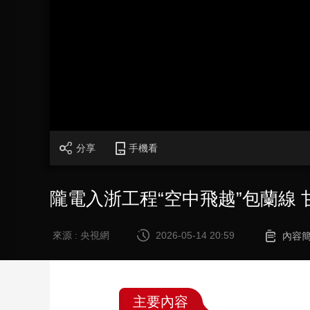
財經
教育
鄉村振興
生態環境
一帶一路
大國智造
大國展會
大國保險
雲頂對話
CCTV.節目官網
直播
節目單
欄目
片庫
分享
手機看
隴電入浙工程“空中飛越”包蘭線 
來源 : 央視網
2026-05-14 20:59
內容
主要內容