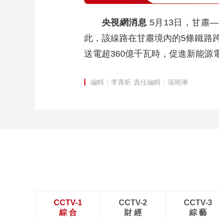
央視網消息
5月13日，甘肅
此，該線路在甘肅境內的5條鐵路跨
送電超360億千瓦時，促進新能源電
編輯：李青昕
責任編輯：張曉琳
CCTV-1
CCTV-2
CCTV-3
綜 合
財 經
綜 藝