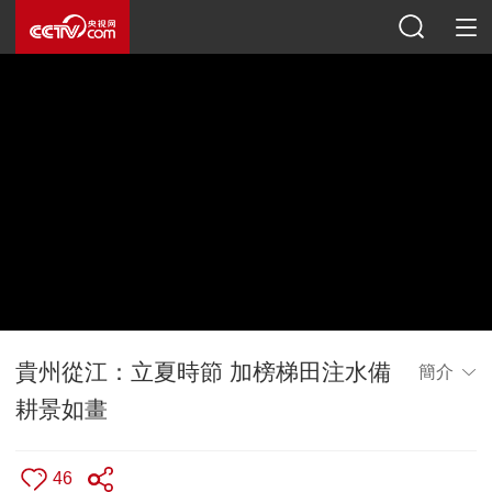
貴州從江：立夏時節 加榜梯田注水備
簡介
耕景如畫
46