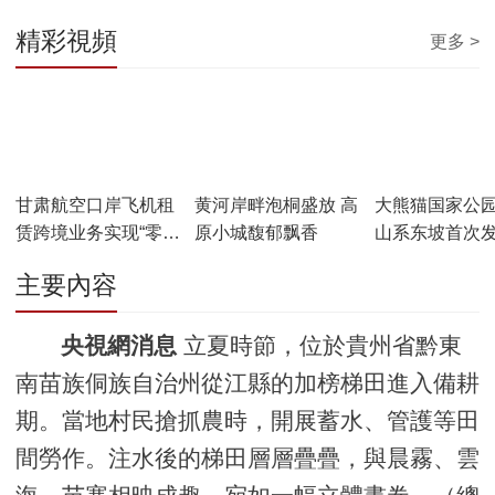
精彩視頻
更多 >
00:00:44
00:00:48
00:00:15
甘肃航空口岸飞机租
黄河岸畔泡桐盛放 高
大熊猫国家公
赁跨境业务实现“零突
原小城馥郁飘香
山系东坡首次
破”：首架空客A321
生豹
主要內容
顺利飞往马来西亚
央視網消息
立夏時節，位於貴州省黔東
南苗族侗族自治州從江縣的加榜梯田進入備耕
期。當地村民搶抓農時，開展蓄水、管護等田
間勞作。注水後的梯田層層疊疊，與晨霧、雲