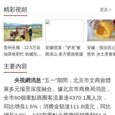
精彩視頻
更多 >
00:00:36
00:01:07
00:01:32
贵州长顺：12.5万亩
安徽绩溪：“驴友”被
安徽：指尖匠
油菜收割忙 机械化助
困深山 多方紧急救援
悠长 乡土美食
力丰收季
主要內容
央視網消息
“五一”期間，北京市文商旅體
展多元場景深度融合。據北京市商務局消息，
全市60個重點商圈客流量達4370.1萬人次，
同比增長1.5%；消費金額達111.8億元，同比