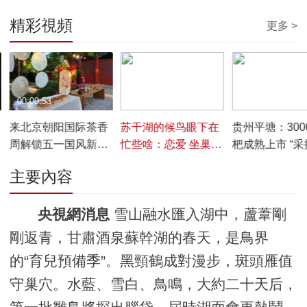
精彩視頻
更多 >
00:00:53
00:00:55
00:00:42
来北京朝阳国际茶香
苏干湖的候鸟眼下在
贵州平塘：300
周解锁五一国风新玩
忙些啥：恋爱 坐巢
杷成熟上市 “采
法！
等娃出壳
游”升级“深度游
主要內容
央視網消息
雪山融水匯入湖中，蘆葦剛
剛返青，甘肅酒泉蘇幹湖的春天，是鳥界
的“育兒預備季”。黑頸鶴成對漫步，斑頭雁值
守巢穴。水藍、雪白、鳥鳴，大約二十天后，