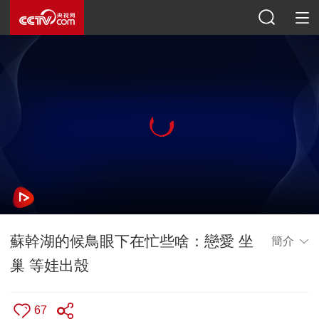
蘇幹湖的候鳥眼下在忙些啥：戀愛 坐
簡介
巢 等娃出殼
67