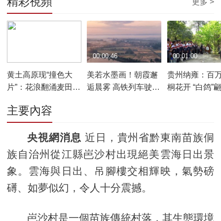
精彩視頻
更多 >
00:00:36
00:00:46
00:01:00
黄土高原现“撞色大
美若水墨画！朝霞邂
贵州纳雍：百
片”：花浪翻涌麦田成
逅晨雾 高铁列车驶入
桐花开 “白鸽”
诗
云海
枝头
主要內容
央視網消息
近日，貴州省黔東南苗族侗
族自治州從江縣岜沙村出現絕美雲海日出景
象。雲海與日出、吊腳樓交相輝映，氣勢磅
礡、如夢似幻，令人十分震撼。
岜沙村是一個苗族傳統村落，其生態環境