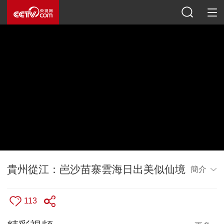
貴州從江：岜沙苗寨雲海日出美似仙境
簡介
113