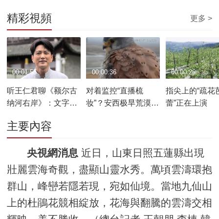
精彩視頻
更多 >
00:01:55
00:00:36
00:00:26
听王仁君聊《额尔古
对着监控“直播梳
指尖上的“疏花
纳河右岸》：文字如
妆”？安西极旱荒漠这
蕾”正在上演
光 照亮内心山海
只红隼有“偶像包袱”
主要內容
央視網消息
近日，山東日照五蓮縣出現
壯麗雲海奇觀，盡顯山靈水秀。萬頃雲濤環抱
群山，峰巒若隱若現，宛如仙境。當地九仙山
上的杜鵑花競相綻放，花海與翻騰的雲濤交相