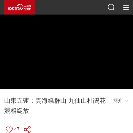
山東五蓮：雲海繞群山 九仙山杜鵑花
簡介
競相綻放
47