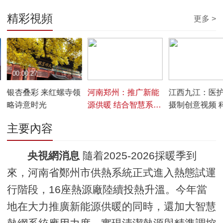
精彩視頻
更多 >
00:00:27
00:01:26
00:01:41
银杏叠彩 来红螺寺领
河南郑州：推广新能
江西九江：医
略诗意时光
源供暖 结合智慧系统
摄制创意视频 
精准调控
尿病防治知识
主要內容
央視網消息
隨着2025-2026採暖季到
來，河南省鄭州市供熱系統正式進入熱態試運
行階段，16座熱源廠陸續投熱升溫。今年當
地在大力推廣新能源供暖的同時，還加大智慧