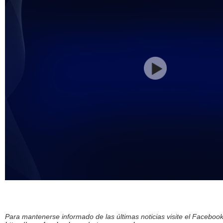
Para mantenerse informado de las últimas noticias visite el Facebo