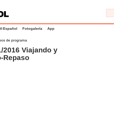
V-Español
Fotogalería
App
eos de programa
/2016 Viajando y
o-Repaso