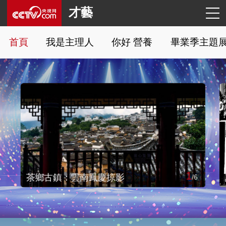
才藝
首頁
我是主理人
你好 營養
畢業季主題
1
茶鄉古鎮：雲南鳳慶掠影
/
6