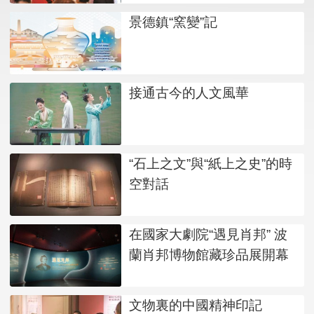
景德鎮“窯變”記
接通古今的人文風華
“石上之文”與“紙上之史”的時
空對話
在國家大劇院“遇見肖邦” 波
蘭肖邦博物館藏珍品展開幕
文物裏的中國精神印記