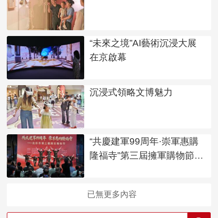
“未來之境”AI藝術沉浸大展
在京啟幕
沉浸式領略文博魅力
“共慶建軍99周年·崇軍惠購
隆福寺”第三屆擁軍購物節啟
動
已無更多內容