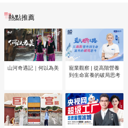
熱點推薦
山河奇遇記｜何以為美
寵業觀察 | 從高階營養
到生命富養的破局思考