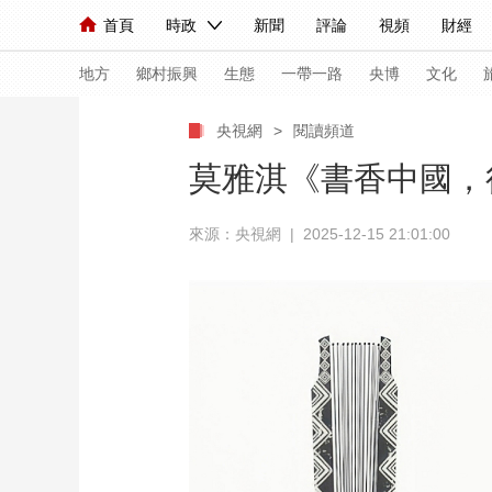
首頁
時政
新聞
評論
視頻
財經
人民領袖習近平
直播
海外頻道
片庫
iPanda
欄目大全
聯播+
English
中國領導人
節目單
Монгол
聽音
央視快評
微視頻
習
地方
鄉村振興
生態
一帶一路
央博
文化
央視網
>
閱讀頻道
總台春晚
網絡春晚
共産黨員網
秧紀錄
莫雅淇《書香中國，
來源：央視網 | 2025-12-15 21:01:00
新聞
國內
國際
評論
經濟
軍事
人民領袖習近平
聯播+
熱解讀
天天學習
視頻
小央視頻
小央直播
直播中國
熊貓
現場
前線
比劃
快看
藍海中國
新兵
體育
直播
競猜
2026年世界盃
2026
VIP會員
CCTV奧林匹克頻道
生活體育大會