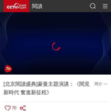
閱讀
[北京閱讀盛典]蒙曼主題演講：《閱見
簡介
新時代 奮進新征程》
70