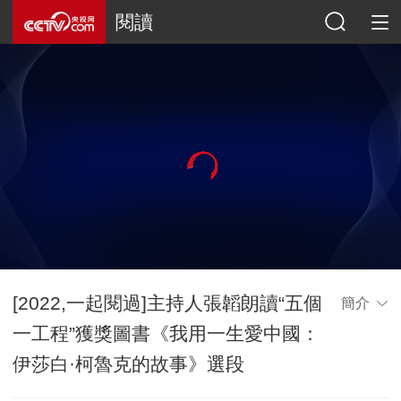
閱讀
[2022,一起閱過]主持人張韜朗讀“五個
簡介
一工程”獲獎圖書《我用一生愛中國：
伊莎白·柯魯克的故事》選段