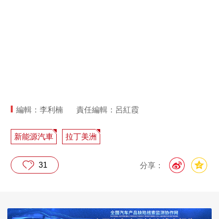
編輯：李利楠
責任編輯：呂紅霞
新能源汽車
拉丁美洲
31
分享：