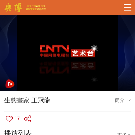
生態畫家 王冠龍
簡介
17
播放列表