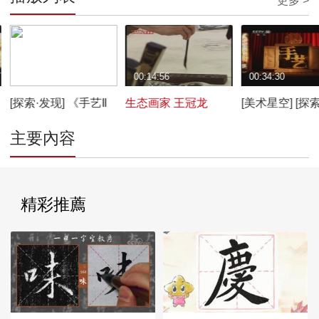
更多 >
00:34:31
00:14:56
00:34:30
[探索·发现] 《手艺Ⅱ
生态画家 王冠龙
[美术星空] [探
——盘中好戏》
现] 《手艺Ⅱ—
主要內容
20120528
好戏》 201205
精彩推薦