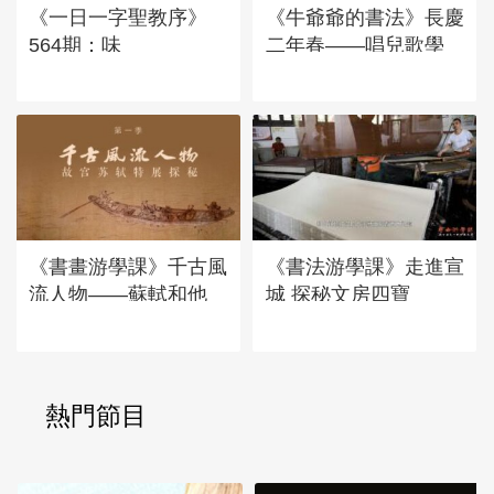
《一日一字聖教序》
《牛爺爺的書法》長慶
564期：味
二年春——唱兒歌學
寫“慶”
《書畫游學課》千古風
《書法游學課》走進宣
流人物——蘇軾和他
城 探秘文房四寶
的“朋友圈”
熱門節目