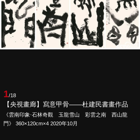
1
/18
【央視畫廊】寫意甲骨——杜建民書畫作品
《雲南印象·石林奇觀 玉龍雪山 彩雲之南 西山龍
門》 360×120cm×4 2020年10月