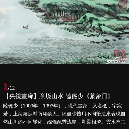
1
/12
【央視畫廊】意境山水 陸儼少《蒙象冊》
陸儼少（1909年－1993年），現代畫家。又名砥，字宛
若，上海嘉定縣南翔鎮人。陸儼少擅用不同筆法來表現自
然山川的不同變化，線條疏秀流暢，剛柔相濟。雲水為其