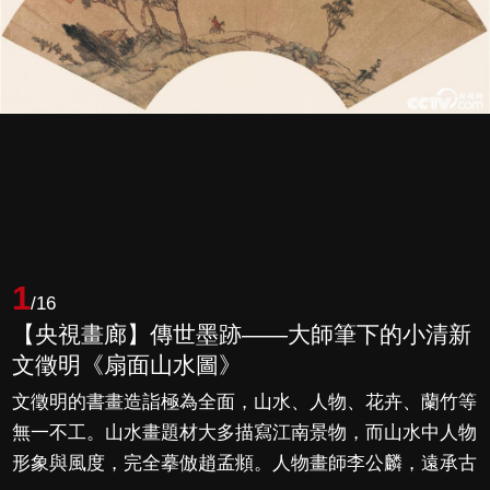
1
/16
【央視畫廊】傳世墨跡——大師筆下的小清新
文徵明《扇面山水圖》
文徵明的書畫造詣極為全面，山水、人物、花卉、蘭竹等
無一不工。山水畫題材大多描寫江南景物，而山水中人物
形象與風度，完全摹倣趙孟頫。人物畫師李公麟，遠承古