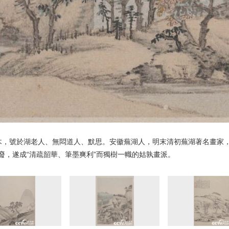
 ，字尺木，號於湖老人、無悶道人、默思。安徽蕪湖人，明末清初蕪湖著名畫
廢，遂成“清疏韶華、筆墨爽利”而獨樹一幟的姑孰畫派。