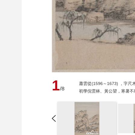
1
蕭雲從(1596～1673)
/8
初學倪雲林、黃公望，寒暑不