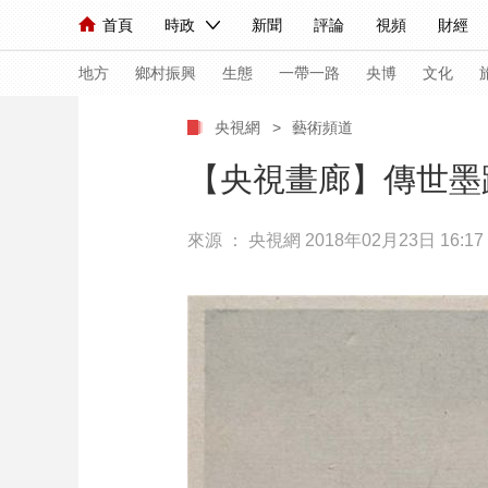
首頁
時政
新聞
評論
視頻
財經
人民領袖習近平
直播
海外頻道
片庫
iPanda
欄目大全
聯播+
English
中國領導人
節目單
Монгол
聽音
央視快評
微視頻
習
地方
鄉村振興
生態
一帶一路
央博
文化
央視網
>
藝術頻道
總台春晚
網絡春晚
共産黨員網
秧紀錄
【央視畫廊】傳世墨
來源 ：
央視網
2018年02月23日 16:17
新聞
國內
國際
評論
經濟
軍事
人民領袖習近平
聯播+
熱解讀
天天學習
視頻
小央視頻
小央直播
直播中國
熊貓
現場
前線
比劃
快看
藍海中國
新兵
體育
直播
競猜
2026年世界盃
2026
VIP會員
CCTV奧林匹克頻道
生活體育大會