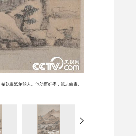
家，姑孰畫派創始人。他幼而好學，篤志繪畫、