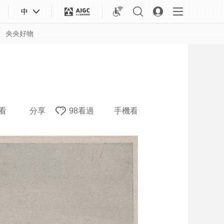
中
央央好物
看
分享
98看過
手機看
合體育
亞冬會