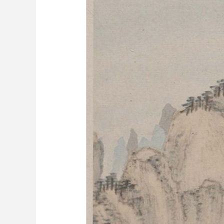
財經
教育
鄉村振興
生態環境
一帶一路
大國智造
大國展會
大國保險
雲頂對話
CCTV.節目官網
直播
節目單
欄目
片庫