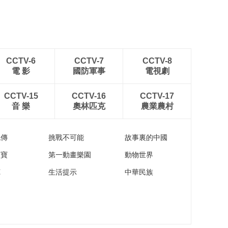
CCTV-6
CCTV-7
CCTV-8
電 影
國防軍事
電視劇
CCTV-15
CCTV-16
CCTV-17
音 樂
奧林匹克
農業農村
流傳
挑戰不可能
故事裏的中國
家寶
第一動畫樂園
動物世界
苑
生活提示
中華民族