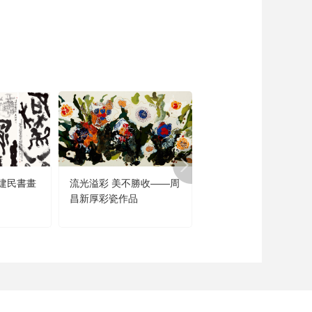
建民書畫
流光溢彩 美不勝收——周
聞道未遲——沈鵬詩書
昌新厚彩瓷作品
品展