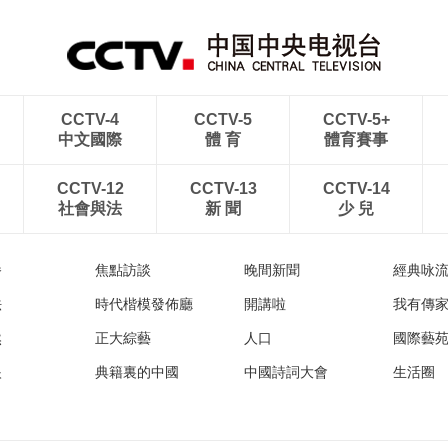
CCTV-4
CCTV-5
CCTV-5+
中文國際
體 育
體育賽事
CCTV-12
CCTV-13
CCTV-14
社會與法
新 聞
少 兒
播
焦點訪談
晚間新聞
經典咏
法
時代楷模發佈廳
開講啦
我有傳
然
正大綜藝
人口
國際藝
眼
典籍裏的中國
中國詩詞大會
生活圈