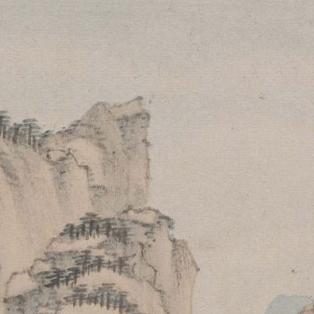
央博
非遺
文化
旅游
科普
健康
樂齡
閱讀
雲起
超級工廠
智敬中國
全民健康
顏選攻略
海洋
收視榜
總台企業白名單