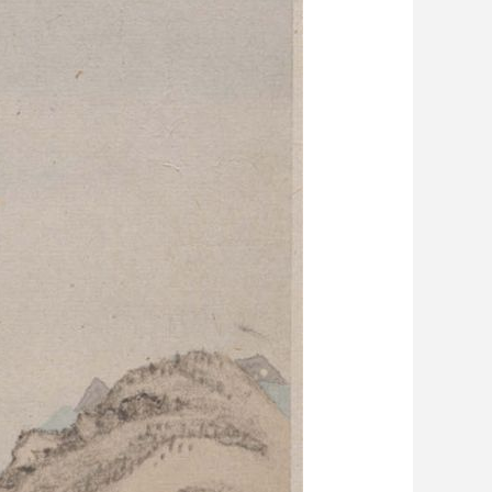
藝術
汽車
數智
5G
産業+
時尚
天氣
才藝
網展
央央好物