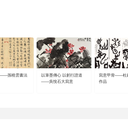
——孫曉雲書法
以筆墨傳心 以躬行證道
寫意甲骨——杜
——吳悅石大寫意
作品