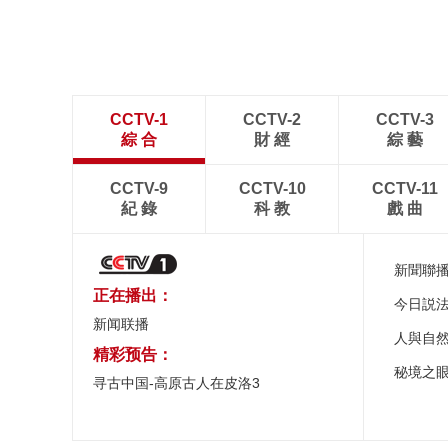
CCTV-1
CCTV-2
CCTV-3
綜 合
財 經
綜 藝
CCTV-9
CCTV-10
CCTV-11
紀 錄
科 教
戲 曲
新聞聯
正在播出：
今日説
新闻联播
人與自
精彩预告：
秘境之
寻古中国-高原古人在皮洛3