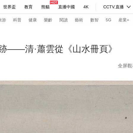
世界盃
教育
熊貓
直播中國
4K
CCTV.直播
式妙語
主持人
下載央視影音
熱解讀
天天學習
旅游
科普
健康
樂齡
閱讀
藝術
數智
5G
産業+
紀錄片網
國家大劇院
大型活動
跡——清·蕭雲從《山水冊頁》
全屏觀
科技
法治
文娛
人物
公益
圖片
習式妙語
央視快評
央視網評
光華銳評
鋒面
頻道
VR/AR
4K專區
全景新聞
請入列
人生第一次
人生第二次
年冬奧會
CBA
NBA
中超
國足
國際足球
網球
綜
體育江湖
文化體育
冰雪道路
足球道路