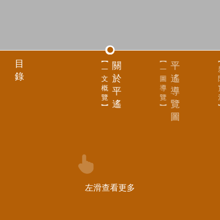
【
【
目
關
平
一
一
錄
於
遙
文
圖
概
導
平
導
覽
覽
遙
覽
】
】
圖
左滑查看更多