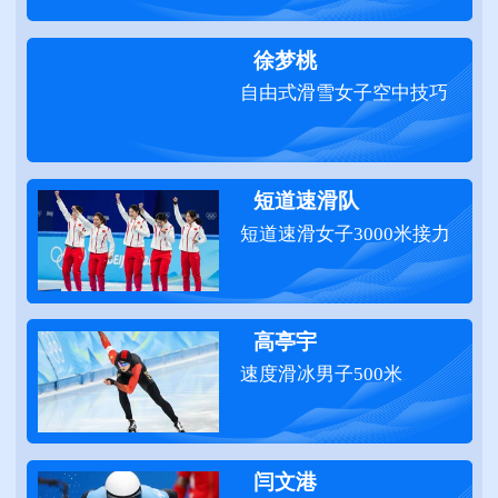
徐梦桃
自由式滑雪女子空中技巧
短道速滑队
短道速滑女子3000米接力
高亭宇
速度滑冰男子500米
闫文港