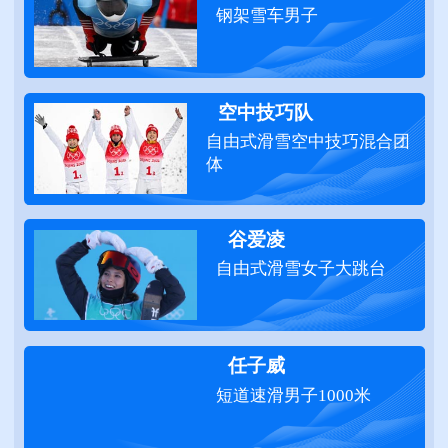
钢架雪车男子
空中技巧队
自由式滑雪空中技巧混合团
体
谷爱凌
自由式滑雪女子大跳台
任子威
短道速滑男子1000米