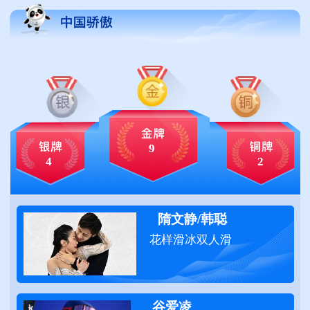
9
4
2
隋文静/韩聪
花样滑冰双人滑
谷爱凌