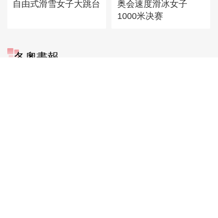
自由式滑雪女子大跳台
奥会速度滑冰女子
1000米决赛
[图]冬奥会冬残奥会表彰大会
冬奧畫報
谷爱凌亮相引人瞩目
[图]北京冬奥会圆满落
[图]2022北京冬奥会闭
幕 盘点赛场内外的名
幕式：鸟巢文艺表演
场面