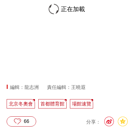
正在加載
編輯：龍志洲
責任編輯：王曉遐
北京冬奧會
首都體育館
場館速覽
66
分享：