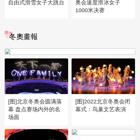
自由式滑雪女子大跳台
奥会速度滑冰女子
1000米决赛
[图]冬奥会冬残奥会表彰大会
冬奧畫報
谷爱凌亮相引人瞩目
[图]北京冬奥会圆满落
[图]2022北京冬奥会闭
幕 盘点赛场内外的名
幕式：鸟巢文艺表演
场面