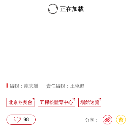
正在加載
編輯：龍志洲
責任編輯：王曉遐
北京冬奧會
五棵松體育中心
場館速覽
98
分享：