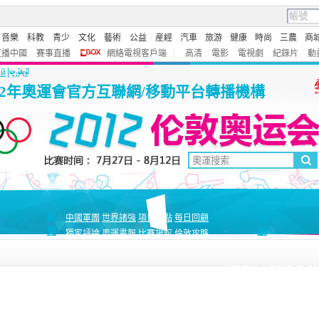
音樂
科教
青少
文化
藝術
公益
産經
汽車
旅游
健康
時尚
三農
商
直播中國
賽事直播
網絡電視客戶端
|
高清
電影
電視劇
紀錄片
動
ий
12年奧運會官方互聯網/移動平台轉播機構
新
原
中國軍團
世界諸強
項目盤點
每日回顧
聞
創
獨家評論
奧運畫報
比賽場館
倫敦攻略
獨家策劃
中國驕傲
巔峰
5+北京奧運夜
全景奧運