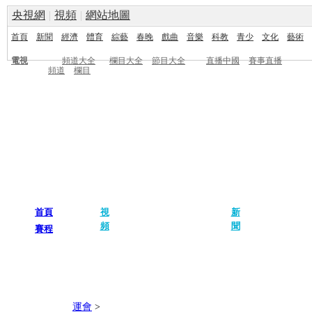
央視網
|
視頻
|
網站地圖
首頁
新聞
經濟
體育
綜藝
春晚
戲曲
音樂
科教
青少
文化
藝術
電視
頻道大全
欄目大全
節目大全
直播中國
賽事直播
頻道
欄目
首頁
視
新
賽事回放
開幕式
中國軍團
世界諸
頻
聞
賽程
金牌時刻
閉幕式
獨家評論
奧運畫
運會
>