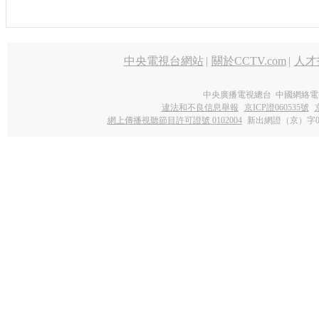
中央電視台網站
|
關於CCTV.com
|
人才
中央廣播電視總台 中國網絡電
違法和不良信息舉報
京ICP證060535號
網上傳播視聽節目許可證號 0102004
新出網證（京）字0